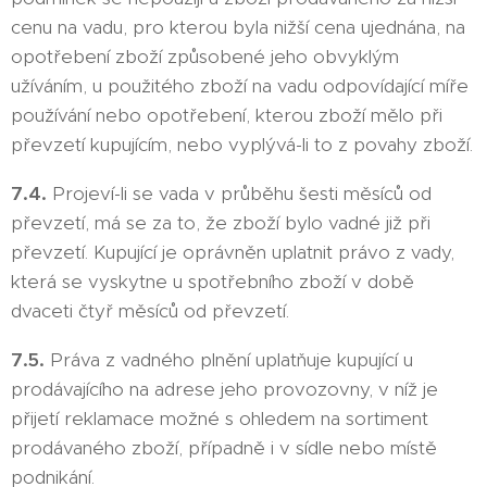
cenu na vadu, pro kterou byla nižší cena ujednána, na
opotřebení zboží způsobené jeho obvyklým
užíváním, u použitého zboží na vadu odpovídající míře
používání nebo opotřebení, kterou zboží mělo při
převzetí kupujícím, nebo vyplývá-li to z povahy zboží.
7.4.
Projeví-li se vada v průběhu šesti měsíců od
převzetí, má se za to, že zboží bylo vadné již při
převzetí. Kupující je oprávněn uplatnit právo z vady,
která se vyskytne u spotřebního zboží v době
dvaceti čtyř měsíců od převzetí.
7.5.
Práva z vadného plnění uplatňuje kupující u
prodávajícího na adrese jeho provozovny, v níž je
přijetí reklamace možné s ohledem na sortiment
prodávaného zboží, případně i v sídle nebo místě
podnikání.