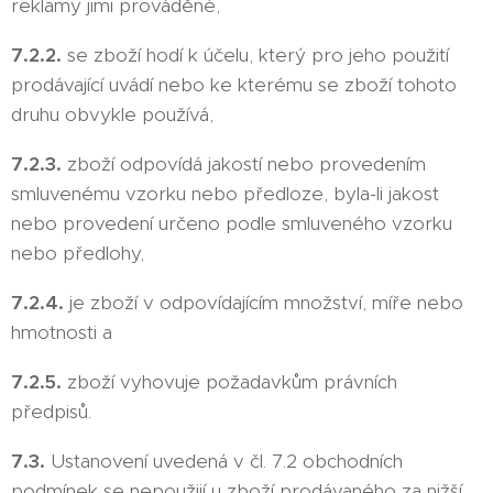
reklamy jimi prováděné,
7.2.2.
se zboží hodí k účelu, který pro jeho použití
prodávající uvádí nebo ke kterému se zboží tohoto
druhu obvykle používá,
7.2.3.
zboží odpovídá jakostí nebo provedením
smluvenému vzorku nebo předloze, byla-li jakost
nebo provedení určeno podle smluveného vzorku
nebo předlohy,
7.2.4.
je zboží v odpovídajícím množství, míře nebo
hmotnosti a
7.2.5.
zboží vyhovuje požadavkům právních
předpisů.
7.3.
Ustanovení uvedená v čl. 7.2 obchodních
podmínek se nepoužijí u zboží prodávaného za nižší