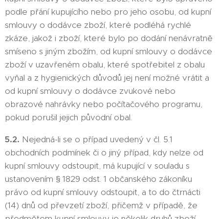
podle přání kupujícího nebo pro jeho osobu, od kupní
smlouvy o dodávce zboží, které podléhá rychlé
zkáze, jakož i zboží, které bylo po dodání nenávratně
smíseno s jiným zbožím, od kupní smlouvy o dodávce
zboží v uzavřeném obalu, které spotřebitel z obalu
vyňal a z hygienických důvodů jej není možné vrátit a
od kupní smlouvy o dodávce zvukové nebo
obrazové nahrávky nebo počítačového programu,
pokud porušil jejich původní obal.
5.2.
Nejedná-li se o případ uvedený v čl. 5.1
obchodních podmínek či o jiný případ, kdy nelze od
kupní smlouvy odstoupit, má kupující v souladu s
ustanovením § 1829 odst. 1 občanského zákoníku
právo od kupní smlouvy odstoupit, a to do čtrnácti
(14) dnů od převzetí zboží, přičemž v případě, že
předmětem kupní smlouvy je několik druhů zboží