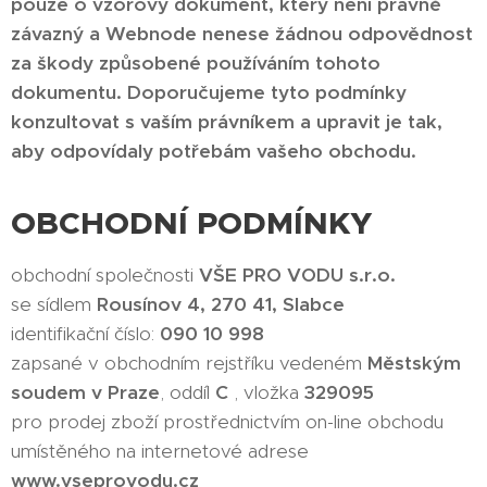
pouze o vzorový dokument, který není právně
závazný a Webnode nenese žádnou odpovědnost
za škody způsobené používáním tohoto
dokumentu. Doporučujeme tyto podmínky
konzultovat s vaším právníkem a upravit je tak,
aby odpovídaly potřebám vašeho obchodu.
OBCHODNÍ PODMÍNKY
obchodní společnosti
VŠE PRO VODU s.r.o.
se sídlem
Rousínov 4, 270 41, Slabce
identifikační číslo:
090 10 998
zapsané v obchodním rejstříku vedeném
Městským
soudem v Praze
, oddíl
C
, vložka
329095
pro prodej zboží prostřednictvím on-line obchodu
umístěného na internetové adrese
www.vseprovodu.cz