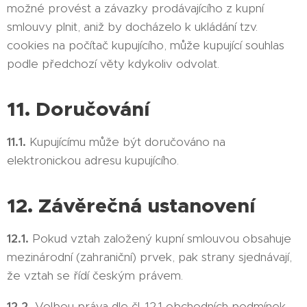
možné provést a závazky prodávajícího z kupní
smlouvy plnit, aniž by docházelo k ukládání tzv.
cookies na počítač kupujícího, může kupující souhlas
podle předchozí věty kdykoliv odvolat.
11. Doručování
11.1.
Kupujícímu může být doručováno na
elektronickou adresu kupujícího.
12. Závěrečná ustanovení
12.1.
Pokud vztah založený kupní smlouvou obsahuje
mezinárodní (zahraniční) prvek, pak strany sjednávají,
že vztah se řídí českým právem.
12.2.
Volbou práva dle čl. 12.1 obchodních podmínek