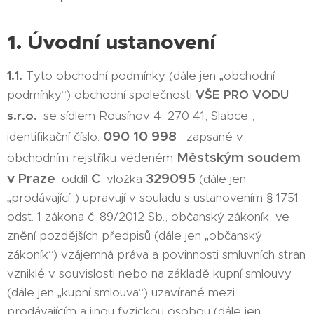
1. Úvodní ustanovení
1.1.
Tyto obchodní podmínky (dále jen „obchodní
podmínky“) obchodní společnosti
VŠE PRO VODU
s.r.o.
, se sídlem Rousínov 4, 270 41, Slabce
,
090 10 998
identifikační číslo:
, zapsané v
Městským soudem
obchodním rejstříku vedeném
v Praze
C
329095
, oddíl
, vložka
(dále jen
„prodávající“) upravují v souladu s ustanovením § 1751
odst. 1 zákona č. 89/2012 Sb., občanský zákoník, ve
znění pozdějších předpisů (dále jen „občanský
zákoník“) vzájemná práva a povinnosti smluvních stran
vzniklé v souvislosti nebo na základě kupní smlouvy
(dále jen „kupní smlouva“) uzavírané mezi
prodávajícím a jinou fyzickou osobou (dále jen