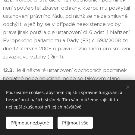
není spotřebitel zbaven ochrany, kterou mu poskytují
ustanovení právního řádu, od nichž se nelze smluvně
odchýlit, a jež by se v případě neexistence volby
práva jinak použila dle ustanovení čl. 6 odst. 1 Nařízení
Evropského parlamentu a Rady (ES) č. 593/2008 ze
dne 17. června 2008 o právu rozhodném pro smluvní
závazkové vztahy (Řím I).
12.3.
Je-li některé ustanovení obchodních podmínek
neplatné nebo neúčinné, nebo se takovým stane,
namísto neplatných ustanovení nastoupí ustanovení,
Používáme cookies, abychom zajistili správné fungování a
jehož smysl se neplatnému ustanovení co nejvíce
bezpečnost našich stránek. Tím vám můžeme zajistit tu
přibližuje. Neplatností nebo neúčinností jednoho
nejlepší zkušenost při jejich návštěvě.
ustanovení není dotčena platnost ostatních ustanovení.
Přijmout nezbytné
Přijmout vše
12.4.
Kupní smlouva včetně obchodních podmínek je
archivována prodávajícím v elektronické podobě a