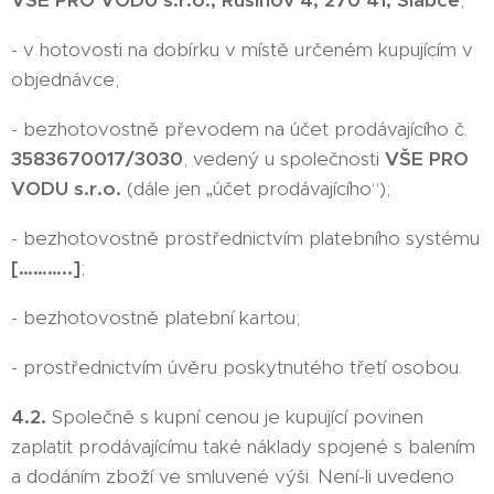
VŠE PRO VODU s.r.o., Rusínov 4, 270 41, Slabce
;
- v hotovosti na dobírku v místě určeném kupujícím v
objednávce;
- bezhotovostně převodem na účet prodávajícího č.
3583670017/3030
, vedený u společnosti
VŠE PRO
VODU s.r.o.
(dále jen „účet prodávajícího“);
- bezhotovostně prostřednictvím platebního systému
[………..]
;
- bezhotovostně platební kartou;
- prostřednictvím úvěru poskytnutého třetí osobou.
4.2.
Společně s kupní cenou je kupující povinen
zaplatit prodávajícímu také náklady spojené s balením
a dodáním zboží ve smluvené výši. Není-li uvedeno