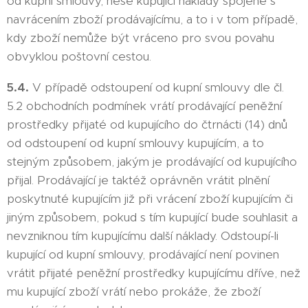
od kupní smlouvy, nese kupující náklady spojené s
navrácením zboží prodávajícímu, a to i v tom případě,
kdy zboží nemůže být vráceno pro svou povahu
obvyklou poštovní cestou.
5.4.
V případě odstoupení od kupní smlouvy dle čl.
5.2 obchodních podmínek vrátí prodávající peněžní
prostředky přijaté od kupujícího do čtrnácti (14) dnů
od odstoupení od kupní smlouvy kupujícím, a to
stejným způsobem, jakým je prodávající od kupujícího
přijal. Prodávající je taktéž oprávněn vrátit plnění
poskytnuté kupujícím již při vrácení zboží kupujícím či
jiným způsobem, pokud s tím kupující bude souhlasit a
nevzniknou tím kupujícímu další náklady. Odstoupí-li
kupující od kupní smlouvy, prodávající není povinen
vrátit přijaté peněžní prostředky kupujícímu dříve, než
mu kupující zboží vrátí nebo prokáže, že zboží