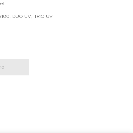
et.
2100, DUO UV, TRIO UV
č
no