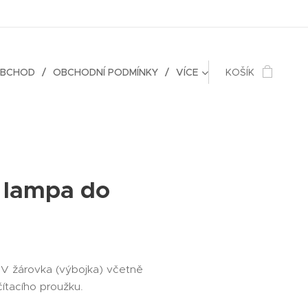
OBCHOD
OBCHODNÍ PODMÍNKY
VÍCE
KOŠÍK
 lampa do
UV žárovka (výbojka) včetně
čítacího proužku.