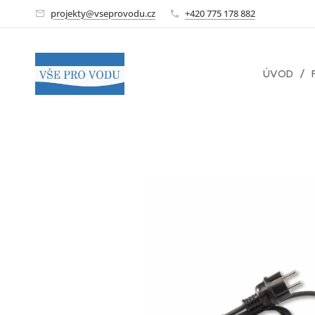
projekty@vseprovodu.cz
+420 775 178 882
ÚVOD