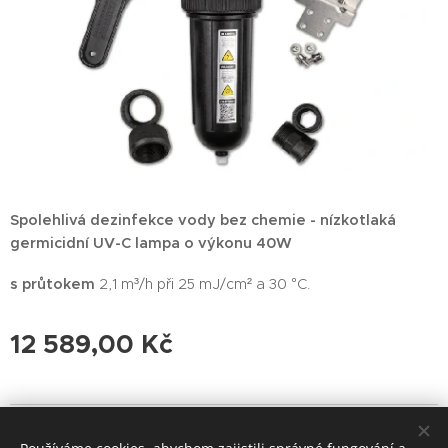
Spolehlivá dezinfekce vody bez chemie -
nízkotlaká
germicidní UV-C lampa o výkonu 40W
s průtokem
2,1 m³/h při 25 mJ/cm² a 30 °C.
12 589,00
Kč
VŠE PRO VODU s.r.o., Rousínov 4, 270 41, Slabce