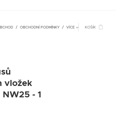
OBCHOD
OBCHODNÍ PODMÍNKY
VÍCE
KOŠÍK
usů
h vložek
r NW25 - 1