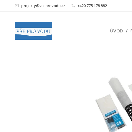
projekty@vseprovodu.cz
+420 775 178 882
ÚVOD