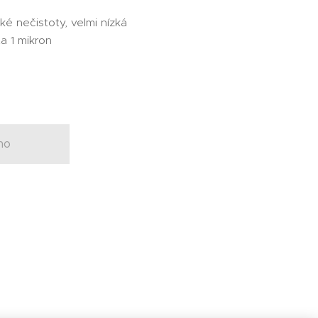
é nečistoty, velmi nízká
ta 1 mikron
no