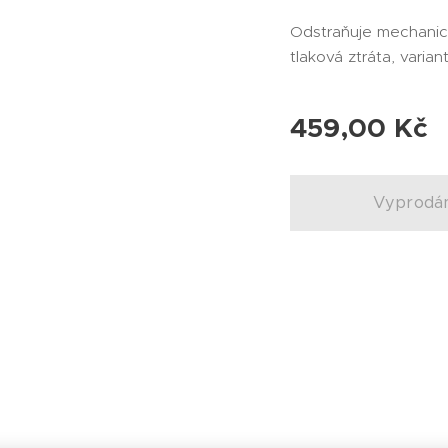
Odstraňuje mechanick
tlaková ztráta, varian
459,00
Kč
Vyprodá