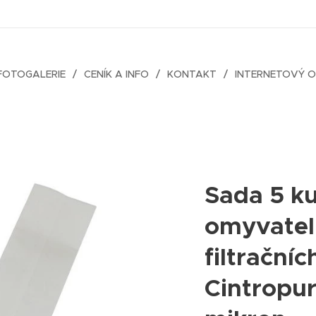
FOTOGALERIE
CENÍK A INFO
KONTAKT
INTERNETOVÝ 
Sada 5 k
omyvatel
filtračníc
Cintropu