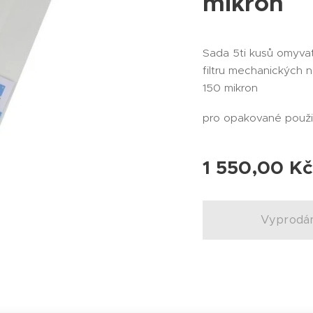
mikron
Sada 5ti kusů omyvat
filtru mechanických 
150 mikron
pro opakované použi
1 550,00
Kč
Vyprodá