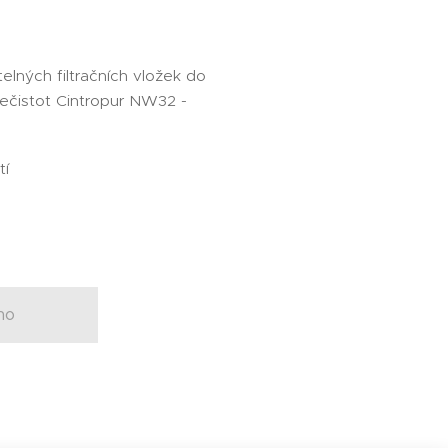
elných filtračních vložek do
nečistot Cintropur NW32 -
tí
no