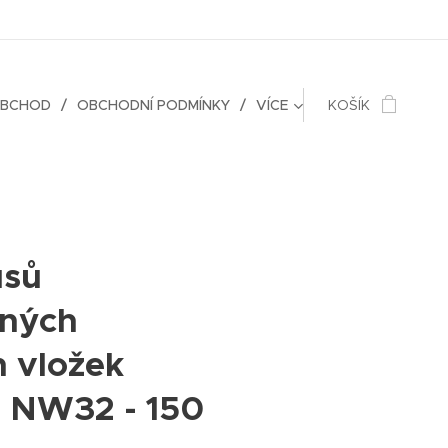
OBCHOD
OBCHODNÍ PODMÍNKY
VÍCE
KOŠÍK
usů
ných
h vložek
r NW32 - 150