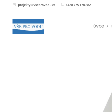
projekty@vseprovodu.cz
+420 775 178 882
ÚVOD