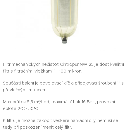
Filtr mechanických nečistot Cintropur NW 25 je dost kvalitní
filtr s filtračními vložkami 1 - 100 mikron.
Součástí balení je povolovací klíč a připojovací šroubení 1" s
převlečnými maticemi.
Max průtok 5,5 m³/hod, maximální tlak 16 Bar., provozní
eplota 2³C - 50³C
K filtru je možné zakopit veškeré náhradní díly, nemusí se
tedy při poškození měnit celý filtr.